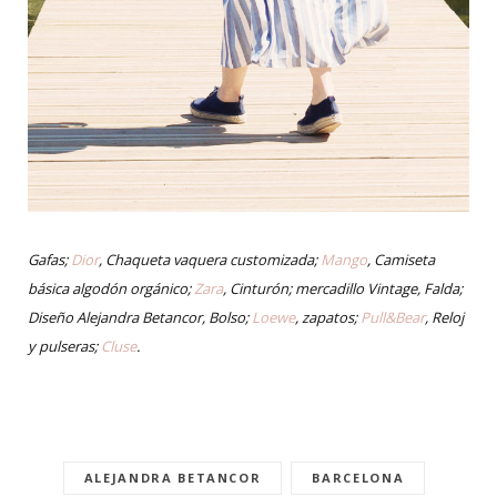
Gafas;
Dior
, Chaqueta vaquera customizada;
Mango
, Camiseta
básica algodón orgánico;
Zara
, Cinturón; mercadillo Vintage, Falda;
Diseño Alejandra Betancor, Bolso;
Loewe
, zapatos;
Pull&Bear
, Reloj
y pulseras;
Cluse
.
ALEJANDRA BETANCOR
BARCELONA