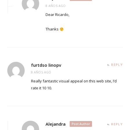
8 AÑOS AGO
Dear Ricardo,
Thanks
furtdso linopv
REPLY
8 AÑOS AGO
Really fantastic visual appeal on this web site, I’d
rate it 10 10.
Alejandra
Post Author
REPLY