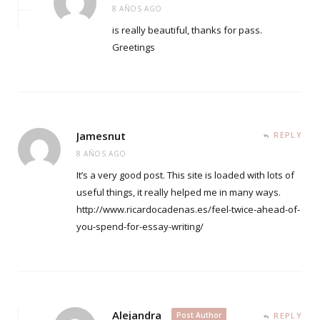
8 AÑOS AGO
is really beautiful, thanks for pass.
Greetings
Jamesnut
REPLY
8 AÑOS AGO
It’s a very good post. This site is loaded with lots of
useful things, it really helped me in many ways.
http://www.ricardocadenas.es/feel-twice-ahead-of-
you-spend-for-essay-writing/
Alejandra
Post Author
REPLY